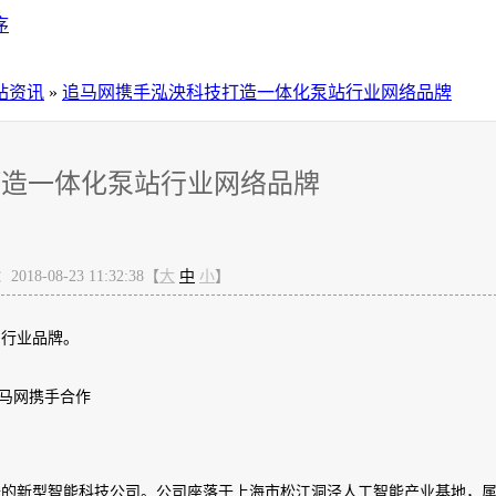
序
站资讯
»
追马网携手泓泱科技打造一体化泵站行业网络品牌
打造一体化泵站行业网络品牌
18-08-23 11:32:38【
大
中
小
】
网行业品牌。
马网携手合作
备的新型智能科技公司。公司座落于上海市松江洞泾人工智能产业基地，