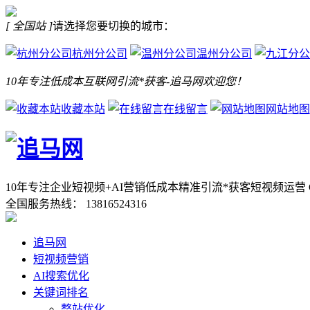
[ 全国站 ]
请选择您要切换的城市：
杭州分公司
温州分公司
10年专注低成本互联网引流*获客-追马网欢迎您！
收藏本站
在线留言
网站地图
10年专注企业短视频+AI营销低成本精准引流*获客
短视频运营 
全国服务热线：
13816524316
追马网
短视频营销
AI搜索优化
关键词排名
整站优化