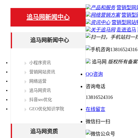
产品和服务
营销型网
网络营销方案
营销型
追马网新闻中心
资讯中心
营销型网站
关于追马网
走进追马
扫一
追马网新闻中心
13816524316
追马网
版权所有
备案
小程序资讯
营销网站资讯
QQ咨询
网络运营
咨询电话
追马网资讯
13816524316
抖音seo优化
GEO优化知识学院
在线留言
微信扫一扫
追马网资质