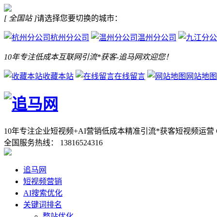
[ 全国站 ]
请选择您要切换的城市：
杭州分公司
温州分公司
10年专注低成本互联网引流*获客-追马网欢迎您！
收藏本站
在线留言
网站地图
10年专注企业短视频+AI营销低成本精准引流*获客
短视频运营 
全国服务热线：
13816524316
追马网
短视频营销
AI搜索优化
关键词排名
整站优化