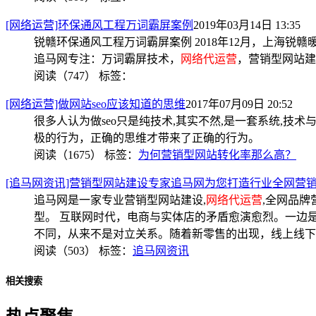
[网络运营]环保通风工程万词霸屏案例
2019年03月14日 13:35
锐赣环保通风工程万词霸屏案例 2018年12月，上海锐
追马网专注：万词霸屏技术，
网络代运营
，营销型网站建设
阅读（747）
标签：
[网络运营]做网站seo应该知道的思维
2017年07月09日 20:52
很多人认为做seo只是纯技术,其实不然,是一套系统,
极的行为，正确的思维才带来了正确的行为。
阅读（1675）
标签：
为何营销型网站转化率那么高？
[追马网资讯]营销型网站建设专家追马网为您打造行业全网营
追马网是一家专业营销型网站建设,
网络代运营
,全网品牌
型。 互联网时代，电商与实体店的矛盾愈演愈烈。一边
不同，从来不是对立关系。随着新零售的出现，线上线下
阅读（503）
标签：
追马网资讯
相关搜索