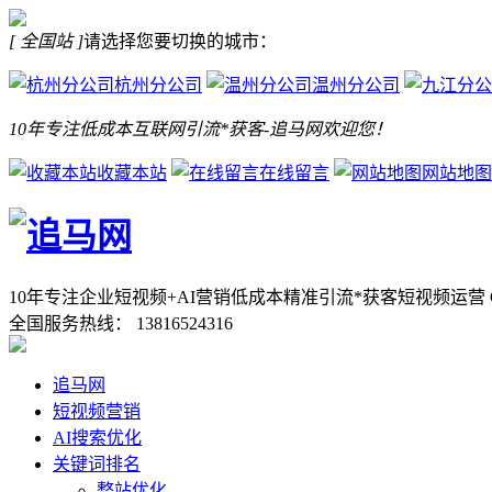
[ 全国站 ]
请选择您要切换的城市：
杭州分公司
温州分公司
10年专注低成本互联网引流*获客-追马网欢迎您！
收藏本站
在线留言
网站地图
10年专注企业短视频+AI营销低成本精准引流*获客
短视频运营 
全国服务热线：
13816524316
追马网
短视频营销
AI搜索优化
关键词排名
整站优化